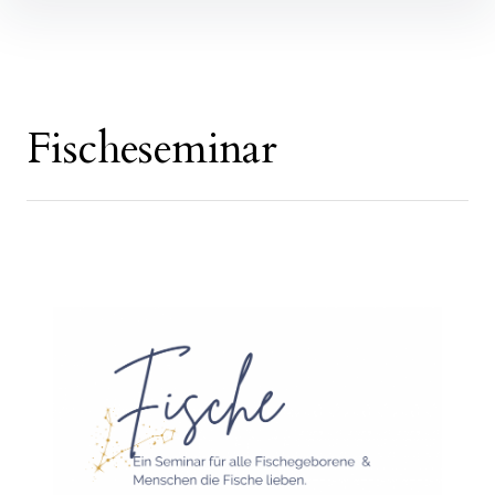
Inhalte
überspringen
Fischeseminar